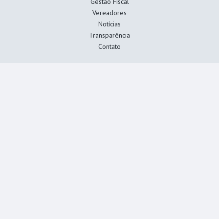
Gestão Fiscal
Vereadores
Notícias
Transparência
Contato
Fique por dentro
Diárias
Processos Legislativos
Gestão Fiscal
Agenda de Sessões
Cadastre seu email e receba novidades.
*