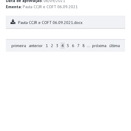
Data de aprovação:
06/09/2021
Ementa:
Pauta CCJR e COFT 06.09.2021
Pauta CCJR e COFT 06.09.2021.docx
primeira
anterior
1
2
3
4
5
6
7
8
...
próxima
última