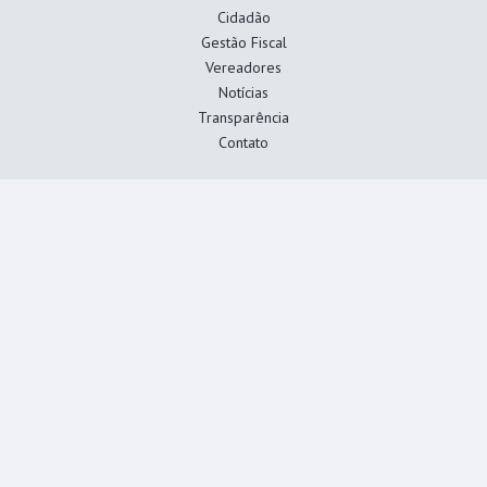
Cidadão
Gestão Fiscal
Vereadores
Notícias
Transparência
Contato
Fique por dentro
Diárias
Processos Legislativos
Gestão Fiscal
Agenda de Sessões
Cadastre seu email e receba novidades.
*